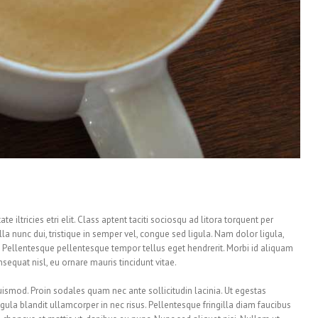
 iltricies etri elit. Class aptent taciti sociosqu ad litora torquent per
a nunc dui, tristique in semper vel, congue sed ligula. Nam dolor ligula,
ro. Pellentesque pellentesque tempor tellus eget hendrerit. Morbi id aliquam
sequat nisl, eu ornare mauris tincidunt vitae.
ismod. Proin sodales quam nec ante sollicitudin lacinia. Ut egestas
ula blandit ullamcorper in nec risus. Pellentesque fringilla diam faucibus