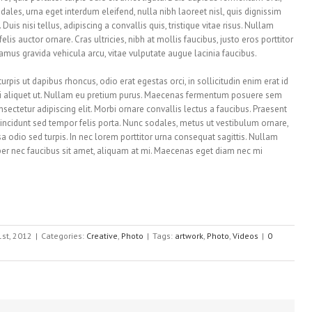
ales, urna eget interdum eleifend, nulla nibh laoreet nisl, quis dignissim
is nisi tellus, adipiscing a convallis quis, tristique vitae risus. Nullam
elis auctor ornare. Cras ultricies, nibh at mollis faucibus, justo eros porttitor
vamus gravida vehicula arcu, vitae vulputate augue lacinia faucibus.
turpis ut dapibus rhoncus, odio erat egestas orci, in sollicitudin enim erat id
 orci aliquet ut. Nullam eu pretium purus. Maecenas fermentum posuere sem
sectetur adipiscing elit. Morbi ornare convallis lectus a faucibus. Praesent
t tincidunt sed tempor felis porta. Nunc sodales, metus ut vestibulum ornare,
a odio sed turpis. In nec lorem porttitor urna consequat sagittis. Nullam
mper nec faucibus sit amet, aliquam at mi. Maecenas eget diam nec mi
1st, 2012
|
Categories:
Creative
,
Photo
|
Tags:
artwork
,
Photo
,
Videos
|
0