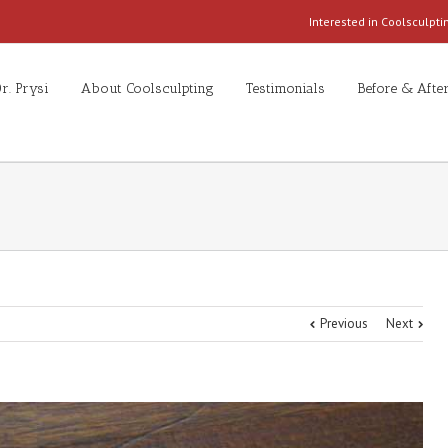
Interested in Coolsculpt
r. Prysi
About Coolsculpting
Testimonials
Before & After
Previous
Next