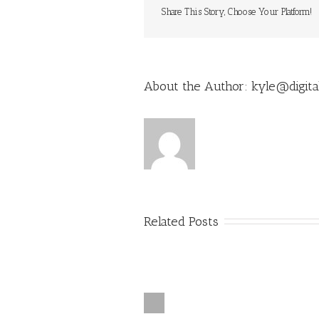
Share This Story, Choose Your Platform!
About the Author: 
kyle@digita
Related Posts
Previous
Class Apte