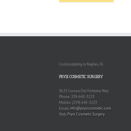
Coolsculpting in Naples, FL
PRYSI COSMETIC SURGERY
9125 Corsea Del Fontana Way
Phone: 239-643-3223
Mobile: (239) 643-3223
Email:
info@prysicosmetic.com
Web:
Prysi Cosmetic Surgery