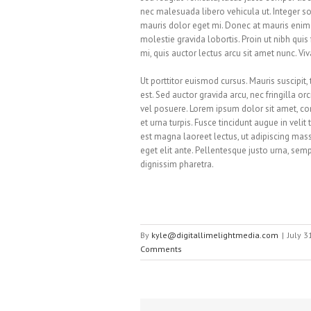
nec malesuada libero vehicula ut. Integer sod
mauris dolor eget mi. Donec at mauris enim. Du
molestie gravida lobortis. Proin ut nibh quis f
mi, quis auctor lectus arcu sit amet nunc. Vi
Ut porttitor euismod cursus. Mauris suscipit, 
est. Sed auctor gravida arcu, nec fringilla
vel posuere. Lorem ipsum dolor sit amet, con
et urna turpis. Fusce tincidunt augue in veli
est magna laoreet lectus, ut adipiscing mass
eget elit ante. Pellentesque justo urna, se
dignissim pharetra.
By
kyle@digitallimelightmedia.com
|
July 3
Comments