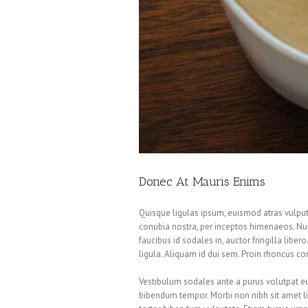
Donec At Mauris Enims
Quisque ligulas ipsum, euismod atras vulputate
conubia nostra, per inceptos himenaeos. Null
faucibus id sodales in, auctor fringilla libe
ligula. Aliquam id dui sem. Proin rhoncus con
Vestibulum sodales ante a purus volutpat eu
bibendum tempor. Morbi non nibh sit amet lig