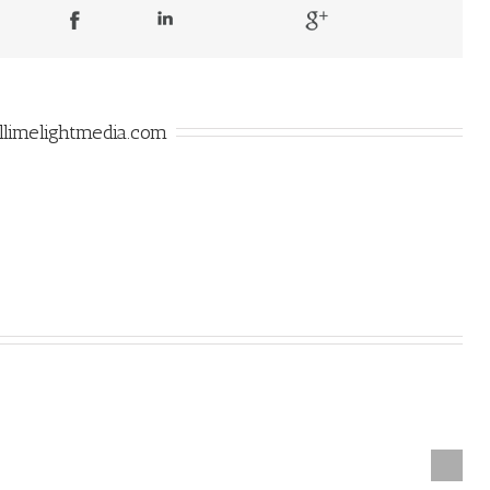
llimelightmedia.com
Next
nt Taciti Soci Ad
Nullam Vitae Nibh Un