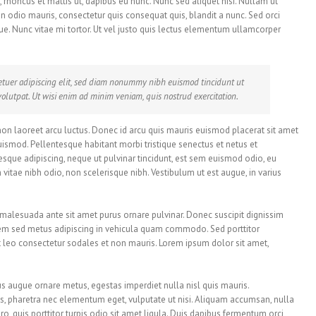
, rhoncus et mattis ut, dapibus eu nunc. Nunc sed aliquet nisi. Nullam ut
 odio mauris, consectetur quis consequat quis, blandit a nunc. Sed orci
gue. Nunc vitae mi tortor. Ut vel justo quis lectus elementum ullamcorper
etuer adipiscing elit, sed diam nonummy nibh euismod tincidunt ut
olutpat. Ut wisi enim ad minim veniam, quis nostrud exercitation.
non laoreet arcu luctus. Donec id arcu quis mauris euismod placerat sit amet
uismod. Pellentesque habitant morbi tristique senectus et netus et
sque adipiscing, neque ut pulvinar tincidunt, est sem euismod odio, eu
m vitae nibh odio, non scelerisque nibh. Vestibulum ut est augue, in varius
 malesuada ante sit amet purus ornare pulvinar. Donec suscipit dignissim
em sed metus adipiscing in vehicula quam commodo. Sed porttitor
leo consectetur sodales et non mauris. Lorem ipsum dolor sit amet,
us augue ornare metus, egestas imperdiet nulla nisl quis mauris.
us, pharetra nec elementum eget, vulputate ut nisi. Aliquam accumsan, nulla
ro, quis porttitor turpis odio sit amet ligula. Duis dapibus fermentum orci,