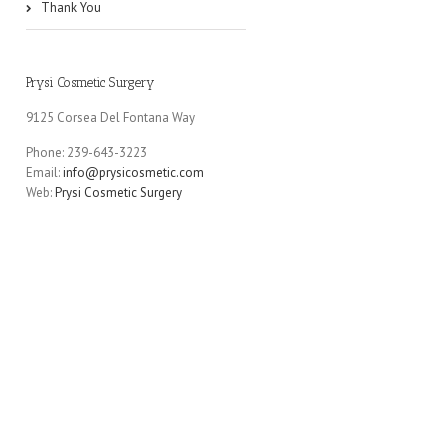
Thank You
Prysi Cosmetic Surgery
9125 Corsea Del Fontana Way
Phone: 239-643-3223
Email:
info@prysicosmetic.com
Web:
Prysi Cosmetic Surgery