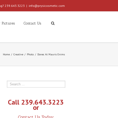
ing? 239.643.3223
|
info@prysicosmetic.com
 Pictures
Contact Us
Home
Creative
Photo
Donec At Mauris Enims
Call 239.643.3223
or
Contact Us Today