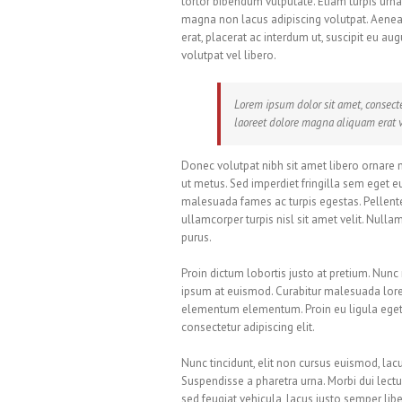
tortor bibendum vulputate. Etiam turpis urna
magna non lacus adipiscing volutpat. Aenean
erat, placerat ac interdum ut, suscipit eu au
volutpat vel libero.
Lorem ipsum dolor sit amet, consect
laoreet dolore magna aliquam erat v
Donec volutpat nibh sit amet libero ornare 
ut metus. Sed imperdiet fringilla sem eget e
malesuada fames ac turpis egestas. Pellente
ullamcorper turpis nisl sit amet velit. Nulla
purus.
Proin dictum lobortis justo at pretium. Nunc
ipsum at euismod. Curabitur malesuada lor
elementum elementum. Proin eu ligula eget 
consectetur adipiscing elit.
Nunc tincidunt, elit non cursus euismod, lac
Suspendisse a pharetra urna. Morbi dui lect
sed feugiat vehicula, lacus justo semper libe