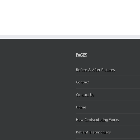
PAGES
Before & After Pictures
Contact
Contact Us
Home
How Coolsculpting Works
Patient Testimonials